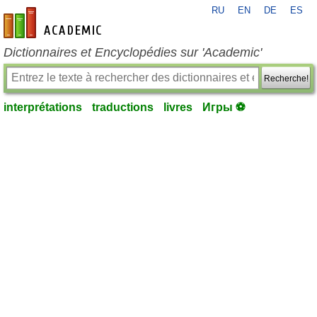
RU
EN
DE
ES
fr-academic.com
Dictionnaires et Encyclopédies sur 'Academic'
Recherche!
interprétations
traductions
livres
Игры ⚽