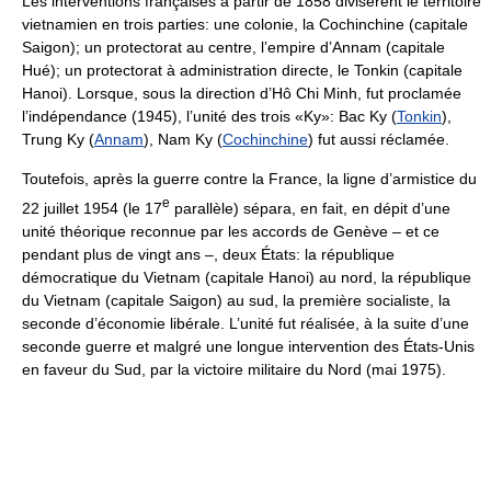
Les interventions françaises à partir de 1858 divisèrent le territoire
vietnamien en trois parties: une colonie, la Cochinchine (capitale
Saigon); un protectorat au centre, l’empire d’Annam (capitale
Hué); un protectorat à administration directe, le Tonkin (capitale
Hanoi). Lorsque, sous la direction d’Hô Chi Minh, fut proclamée
l’indépendance (1945), l’unité des trois «Ky»: Bac Ky (
Tonkin
),
Trung Ky (
Annam
), Nam Ky (
Cochinchine
) fut aussi réclamée.
Toutefois, après la guerre contre la France, la ligne d’armistice du
e
22 juillet 1954 (le 17
parallèle) sépara, en fait, en dépit d’une
unité théorique reconnue par les accords de Genève – et ce
pendant plus de vingt ans –, deux États: la république
démocratique du Vietnam (capitale Hanoi) au nord, la république
du Vietnam (capitale Saigon) au sud, la première socialiste, la
seconde d’économie libérale. L’unité fut réalisée, à la suite d’une
seconde guerre et malgré une longue intervention des États-Unis
en faveur du Sud, par la victoire militaire du Nord (mai 1975).