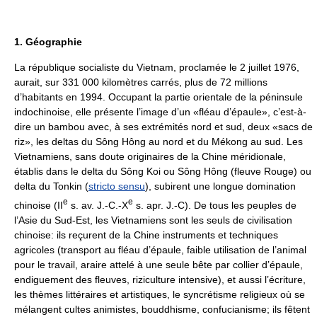
1. Géographie
La république socialiste du Vietnam, proclamée le 2 juillet 1976,
aurait, sur 331 000 kilomètres carrés, plus de 72 millions
d’habitants en 1994. Occupant la partie orientale de la péninsule
indochinoise, elle présente l’image d’un «fléau d’épaule», c’est-à-
dire un bambou avec, à ses extrémités nord et sud, deux «sacs de
riz», les deltas du Sông Hông au nord et du Mékong au sud. Les
Vietnamiens, sans doute originaires de la Chine méridionale,
établis dans le delta du Sông Koi ou Sông Hông (fleuve Rouge) ou
delta du Tonkin (
stricto sensu
), subirent une longue domination
e
e
chinoise (II
s. av. J.-C.-X
s. apr. J.-C). De tous les peuples de
l’Asie du Sud-Est, les Vietnamiens sont les seuls de civilisation
chinoise: ils reçurent de la Chine instruments et techniques
agricoles (transport au fléau d’épaule, faible utilisation de l’animal
pour le travail, araire attelé à une seule bête par collier d’épaule,
endiguement des fleuves, riziculture intensive), et aussi l’écriture,
les thèmes littéraires et artistiques, le syncrétisme religieux où se
mélangent cultes animistes, bouddhisme, confucianisme; ils fêtent