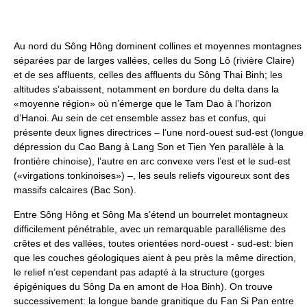
Au nord du Sông Hông dominent collines et moyennes montagnes
séparées par de larges vallées, celles du Song Lô (rivière Claire)
et de ses affluents, celles des affluents du Sông Thai Binh; les
altitudes s’abaissent, notamment en bordure du delta dans la
«moyenne région» où n’émerge que le Tam Dao à l’horizon
d’Hanoi. Au sein de cet ensemble assez bas et confus, qui
présente deux lignes directrices – l’une nord-ouest sud-est (longue
dépression du Cao Bang à Lang Son et Tien Yen parallèle à la
frontière chinoise), l’autre en arc convexe vers l’est et le sud-est
(«virgations tonkinoises») –, les seuls reliefs vigoureux sont des
massifs calcaires (Bac Son).
Entre Sông Hông et Sông Ma s’étend un bourrelet montagneux
difficilement pénétrable, avec un remarquable parallélisme des
crêtes et des vallées, toutes orientées nord-ouest - sud-est: bien
que les couches géologiques aient à peu près la même direction,
le relief n’est cependant pas adapté à la structure (gorges
épigéniques du Sông Da en amont de Hoa Binh). On trouve
successivement: la longue bande granitique du Fan Si Pan entre