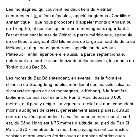
Les montagnes, qui couvrent les deux tiers du Vietnam,
comprennent:
le
«fléau d’épaule», appelé longtemps «Cordillère
annamitique», que nous proposons d’appeler monts d’Annam ou
du Trung Bô, et qui n’est qu’un rebord montagneux regardant à
l’est et dominant la mer de Chine; la partie méridionale, épanouie,
de ce fléau, atteignant 200 kilomètres de large au nord du delta du
Mékong, et à qui nous garderons l’appellation de «Hauts
Plateaux»; enfin, épanouie elle aussi, la partie septentrionale,
enfermant au nord le «sac de riz» du delta tonkinois, les monts du
Tonkin ou du Bac Bô.
Les monts du Bac Bô s’étendent, en éventail, de la frontière
chinoise du Guangdong au plus méridional des massifs calcaires
si caractéristiques de ces montagnes, le Kebang, à la frontière
laotienne. Le point culminant, le Fan Si Pan, dépasse 3 000
mètres, et il peut y neiger. La vigueur du relief est due, cependant,
moins aux lignes de crêtes, généralement assez planes, qu’aux
creux de vallées profondes. La vallée, orientée nord-ouest - sud-
est, du Sông Hông est à 75 mètres d’altitude, au pied du Fan Si
Pan, à 370 kilomètres de la mer. Les paysages sont contrastés:
schistes et grauwackes éotriasiques et granites néotriasiques